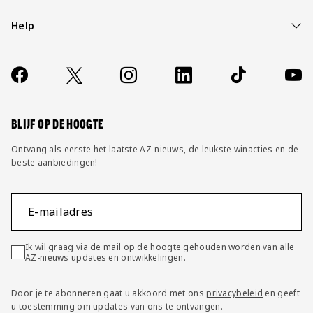
Help
Over ons
Contact
Socials
https://www.facebook.com/AZAlkmaar
X
Instagram
LinkedIn
TikTok
YouT
FAQ
Wijzig privacy instellingen
BLIJF OP DE HOOGTE
Ontvang als eerste het laatste AZ-nieuws, de leukste winacties en de
beste aanbiedingen!
E-mailadres
Ik wil graag via de mail op de hoogte gehouden worden van alle
AZ-nieuws updates en ontwikkelingen.
Door je te abonneren gaat u akkoord met ons
privacybeleid
en geeft
u toestemming om updates van ons te ontvangen.