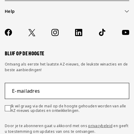
Help
Over ons
Contact
Socials
https://www.facebook.com/AZAlkmaar
X
Instagram
LinkedIn
TikTok
YouT
FAQ
Wijzig privacy instellingen
BLIJF OP DE HOOGTE
Ontvang als eerste het laatste AZ-nieuws, de leukste winacties en de
beste aanbiedingen!
E-mailadres
Ik wil graag via de mail op de hoogte gehouden worden van alle
AZ-nieuws updates en ontwikkelingen.
Door je te abonneren gaat u akkoord met ons
privacybeleid
en geeft
u toestemming om updates van ons te ontvangen.