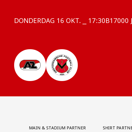
DONDERDAG 16 OKT. ⎯ 17:30
COMPETI
B17000 
Partner Logos Grid
MAIN & STADIUM PARTNER
SHIRT PARTN