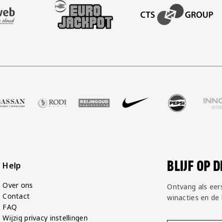
AFAS SOFTWARE
T PARTNER LEASEWEB
BEZOEK ONZE SLEEVE PARTNER EUROJACKPOT
BEZOEK ONZE ACADEM
tbalshop
tner Zell Gerlos
 onze partner Gassan
Bezoek onze partner Rodi Media
Bezoek onze partner Reijngoud
Bezoek onze partner Nike
Bezoek onze partne
Bezoek on
BLIJF OP 
Help
Over ons
Ontvang als eer
Contact
winacties en de
FAQ
Wijzig privacy instellingen