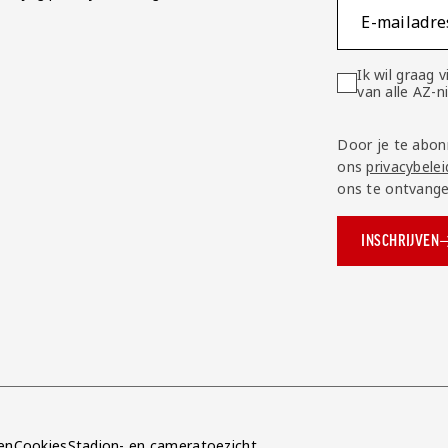
E-mailadre
Ik wil graag
van alle AZ-
Door je te abon
ons
privacybelei
ons te ontvange
INSCHRIJVEN
ok.com/AZAlkmaar
e
en
Cookies
Stadion- en cameratoezicht