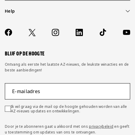
Help
Over ons
Contact
Socials
https://www.facebook.com/AZAlkmaar
X
Instagram
LinkedIn
TikTok
YouT
FAQ
Wijzig privacy instellingen
BLIJF OP DE HOOGTE
Ontvang als eerste het laatste AZ-nieuws, de leukste winacties en de
beste aanbiedingen!
E-mailadres
Ik wil graag via de mail op de hoogte gehouden worden van alle
AZ-nieuws updates en ontwikkelingen.
Door je te abonneren gaat u akkoord met ons
privacybeleid
en geeft
u toestemming om updates van ons te ontvangen.