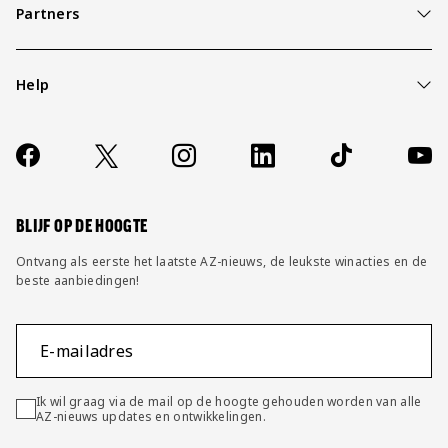
Partners
Help
Over ons
Contact
Socials
https://www.facebook.com/AZAlkmaar
X
Instagram
LinkedIn
TikTok
YouT
FAQ
Wijzig privacy instellingen
BLIJF OP DE HOOGTE
Ontvang als eerste het laatste AZ-nieuws, de leukste winacties en de
beste aanbiedingen!
E-mailadres
Ik wil graag via de mail op de hoogte gehouden worden van alle
AZ-nieuws updates en ontwikkelingen.