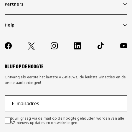
Partners
Help
Over ons
Contact
Socials
https://www.facebook.com/AZAlkmaar
X
Instagram
LinkedIn
TikTok
YouT
FAQ
Wijzig privacy instellingen
BLIJF OP DE HOOGTE
Ontvang als eerste het laatste AZ-nieuws, de leukste winacties en de
beste aanbiedingen!
E-mailadres
Ik wil graag via de mail op de hoogte gehouden worden van alle
AZ-nieuws updates en ontwikkelingen.