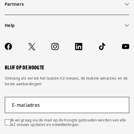
Partners
Help
Over ons
Contact
Socials
https://www.facebook.com/AZAlkmaar
X
Instagram
LinkedIn
TikTok
YouT
FAQ
Wijzig privacy instellingen
BLIJF OP DE HOOGTE
Ontvang als eerste het laatste AZ-nieuws, de leukste winacties en de
beste aanbiedingen!
E-mailadres
Ik wil graag via de mail op de hoogte gehouden worden van alle
AZ-nieuws updates en ontwikkelingen.