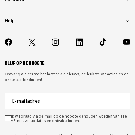
Help
Over ons
Contact
Socials
https://www.facebook.com/AZAlkmaar
X
Instagram
LinkedIn
TikTok
YouT
FAQ
Wijzig privacy instellingen
BLIJF OP DE HOOGTE
Ontvang als eerste het laatste AZ-nieuws, de leukste winacties en de
beste aanbiedingen!
E-mailadres
Ik wil graag via de mail op de hoogte gehouden worden van alle
AZ-nieuws updates en ontwikkelingen.