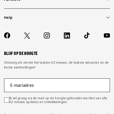
Help
Over ons
Contact
Socials
https://www.facebook.com/AZAlkmaar
X
Instagram
LinkedIn
TikTok
YouT
FAQ
Wijzig privacy instellingen
BLIJF OP DE HOOGTE
Ontvang als eerste het laatste AZ-nieuws, de leukste winacties en de
beste aanbiedingen!
E-mailadres
Ik wil graag via de mail op de hoogte gehouden worden van alle
AZ-nieuws updates en ontwikkelingen.