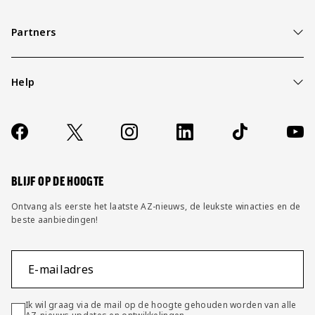
Partners
Help
Over ons
Contact
Socials
https://www.facebook.com/AZAlkmaar
X
Instagram
LinkedIn
TikTok
YouT
FAQ
Wijzig privacy instellingen
BLIJF OP DE HOOGTE
Ontvang als eerste het laatste AZ-nieuws, de leukste winacties en de
beste aanbiedingen!
E-mailadres
Ik wil graag via de mail op de hoogte gehouden worden van alle