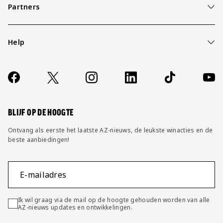
Partners
Help
Over ons
Contact
Socials
https://www.facebook.com/AZAlkmaar
X
Instagram
LinkedIn
TikTok
YouT
FAQ
Wijzig privacy instellingen
BLIJF OP DE HOOGTE
Ontvang als eerste het laatste AZ-nieuws, de leukste winacties en de
beste aanbiedingen!
E-mailadres
Ik wil graag via de mail op de hoogte gehouden worden van alle
AZ-nieuws updates en ontwikkelingen.