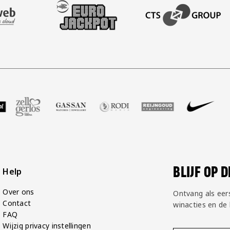
AFAS SOFTWARE
T PARTNER LEASEWEB
BEZOEK ONZE SLEEVE PARTNER EUROJACKPOT
BEZOEK ONZE ACADEM
GP Groot
 partner Voetbalshop
zoek onze partner Zell Gerlos
Bezoek onze partner Gassan
Bezoek onze partner Rodi Media
Bezoek onze partner Rei
Bezoek onze pa
Bezoe
BLIJF OP 
Help
Over ons
Ontvang als eer
Contact
winacties en de
FAQ
Wijzig privacy instellingen