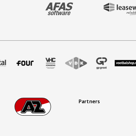
BEZOEK ONZE MAIN & STADIUM PARTNER 
BEZOEK ONZE SHIR
aak
er Treffer uitzendbureau
ze partner Intal
Bezoek onze partner Four
Partner Logos Slider
Bezoek onze partner VHC Jongens
Bezoek onze partner VDK
Bezoek onze partner 
Bezoek onze
Be
Partners
Footer
Ga naar onze homepage