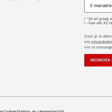
E-mailadre
Ik wil graag
van alle AZ-
Door je te abon
ons
privacybelei
ons te ontvange
INSCHRIJVEN
ok.com/AZAlkmaar
e
en
Cookies
Stadion- en cameratoezicht