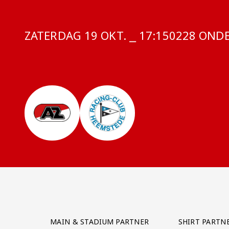
ZATERDAG 19 OKT. ⎯ 17:15
COMPETITI
0228 ONDE
Partner Logos Grid
MAIN & STADIUM PARTNER
SHIRT PARTN