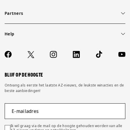
Partners
Help
Over ons
Contact
Socials
https://www.facebook.com/AZAlkmaar
X
Instagram
LinkedIn
TikTok
YouT
FAQ
Wijzig privacy instellingen
BLIJF OP DE HOOGTE
Ontvang als eerste het laatste AZ-nieuws, de leukste winacties en de
beste aanbiedingen!
E-mailadres
Ik wil graag via de mail op de hoogte gehouden worden van alle