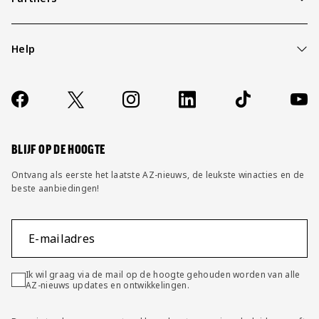
Help
Over ons
Contact
Socials
https://www.facebook.com/AZAlkmaar
X
Instagram
LinkedIn
TikTok
YouT
FAQ
Wijzig privacy instellingen
BLIJF OP DE HOOGTE
Ontvang als eerste het laatste AZ-nieuws, de leukste winacties en de
beste aanbiedingen!
E-mailadres
Ik wil graag via de mail op de hoogte gehouden worden van alle
AZ-nieuws updates en ontwikkelingen.