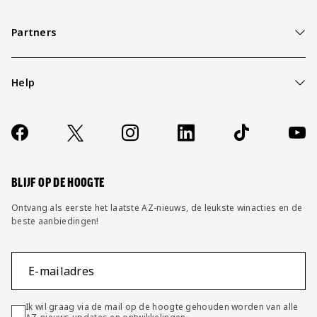
Partners
Help
Over ons
Contact
Socials
https://www.facebook.com/AZAlkmaar
X
Instagram
LinkedIn
TikTok
YouT
FAQ
Wijzig privacy instellingen
BLIJF OP DE HOOGTE
Ontvang als eerste het laatste AZ-nieuws, de leukste winacties en de
beste aanbiedingen!
E-mailadres
Ik wil graag via de mail op de hoogte gehouden worden van alle