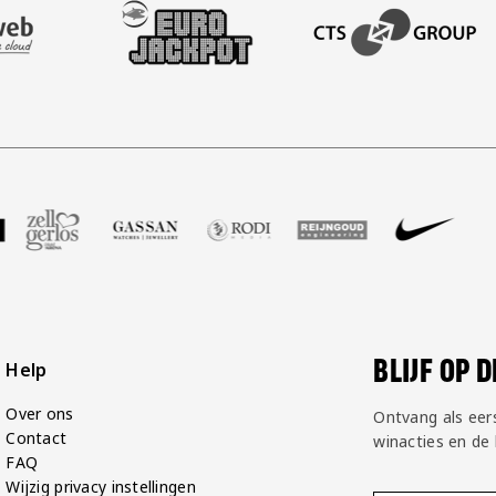
AFAS SOFTWARE
T PARTNER LEASEWEB
BEZOEK ONZE SLEEVE PARTNER EUROJACKPOT
BEZOEK ONZE ACADEM
GP Groot
partner Voetbalshop
oek onze partner Zell Gerlos
Bezoek onze partner Gassan
Bezoek onze partner Rodi Media
Bezoek onze partner Reij
Bezoek onze par
Bezoek
BLIJF OP 
Help
Over ons
Ontvang als eer
Contact
winacties en de
FAQ
Wijzig privacy instellingen