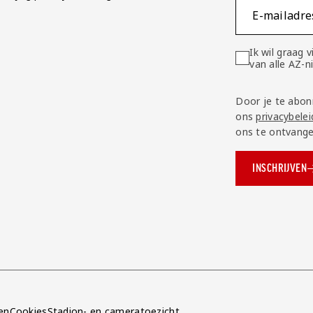
E-mailadre
Ik wil graag
van alle AZ-
Door je te abon
ons
privacybelei
ons te ontvange
INSCHRIJVEN
ok.com/AZAlkmaar
e
en
Cookies
Stadion- en cameratoezicht