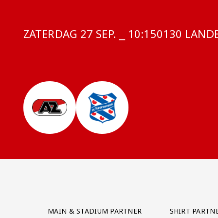
ZATERDAG 27 SEP. ⎯ 10:15
COMPETITIE
0130 LANDE
Partner Logos Grid
MAIN & STADIUM PARTNER
SHIRT PARTN