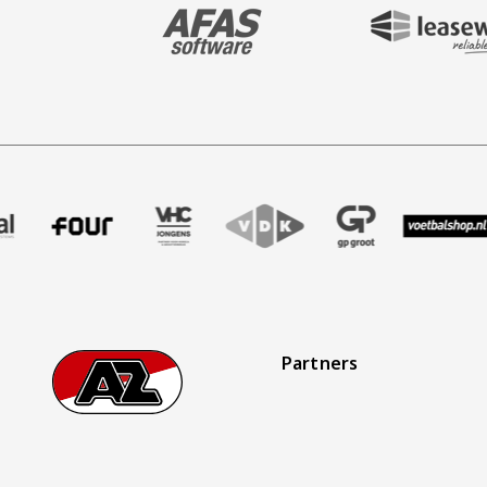
BEZOEK ONZE MAIN & STADIUM PARTNER 
BEZOEK ONZE SHIR
aak
r Treffer uitzendbureau
ze partner Intal
Bezoek onze partner Four
Partner Logos Slider
Bezoek onze partner VHC Jongens
Bezoek onze partner VDK
Bezoek onze partner 
Bezoek onze 
Bez
Partners
Footer
Ga naar onze homepage