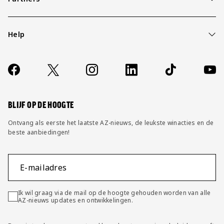
Help
Over ons
Contact
Socials
https://www.facebook.com/AZAlkmaar
X
Instagram
LinkedIn
TikTok
YouT
FAQ
Wijzig privacy instellingen
BLIJF OP DE HOOGTE
Ontvang als eerste het laatste AZ-nieuws, de leukste winacties en de
beste aanbiedingen!
E-mailadres
Ik wil graag via de mail op de hoogte gehouden worden van alle
AZ-nieuws updates en ontwikkelingen.