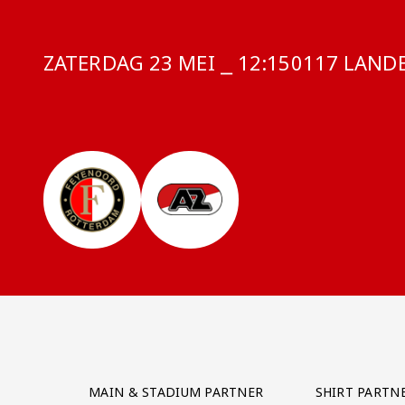
ZATERDAG 23 MEI ⎯ 12:15
COMPETITIE
0117 LANDE
Partner Logos Grid
MAIN & STADIUM PARTNER
SHIRT PARTN