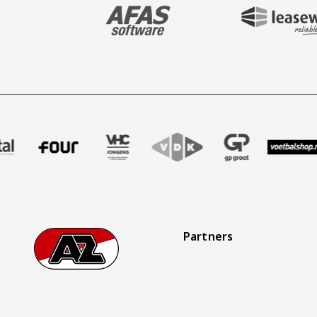
BEZOEK ONZE MAIN & STADIUM PARTNER 
BEZOEK ONZE SHIR
aak
er Treffer uitzendbureau
ze partner Intal
Bezoek onze partner Four
Partner Logos Slider
Bezoek onze partner VHC Jongens
Bezoek onze partner VDK
Bezoek onze partner 
Bezoek onze
Be
Partners
Footer
Ga naar onze homepage