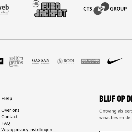
AFAS SOFTWARE
T PARTNER LEASEWEB
BEZOEK ONZE SLEEVE PARTNER EUROJACKPOT
BEZOEK ONZE ACADEM
GP Groot
 partner Voetbalshop
zoek onze partner Zell Gerlos
Bezoek onze partner Gassan
Bezoek onze partner Rodi Media
Bezoek onze partner Rei
Bezoek onze pa
Bezoe
BLIJF OP 
Help
Over ons
Ontvang als eer
Contact
winacties en de
FAQ
Wijzig privacy instellingen