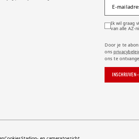
E-mailadre
Ik wil graag
van alle AZ-
Door je te abon
ons
privacybelei
ons te ontvange
INSCHRIJVEN
ok.com/AZAlkmaar
e
en
Cookies
Stadion- en cameratoezicht