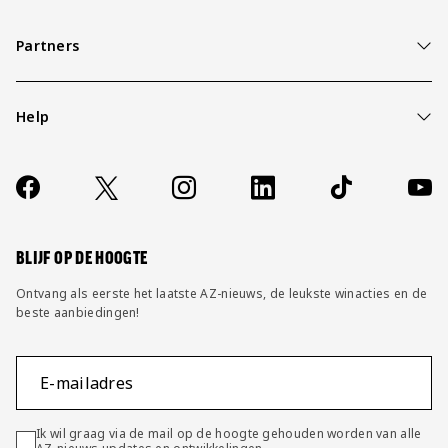
Partners
Help
Over ons
Contact
Socials
https://www.facebook.com/AZAlkmaar
X
Instagram
LinkedIn
TikTok
YouT
FAQ
Wijzig privacy instellingen
BLIJF OP DE HOOGTE
Ontvang als eerste het laatste AZ-nieuws, de leukste winacties en de
beste aanbiedingen!
E-mailadres
Ik wil graag via de mail op de hoogte gehouden worden van alle