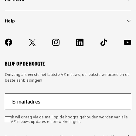
Help
Over ons
Contact
Socials
https://www.facebook.com/AZAlkmaar
X
Instagram
LinkedIn
TikTok
YouT
FAQ
Wijzig privacy instellingen
BLIJF OP DE HOOGTE
Ontvang als eerste het laatste AZ-nieuws, de leukste winacties en de
beste aanbiedingen!
E-mailadres
Ik wil graag via de mail op de hoogte gehouden worden van alle
AZ-nieuws updates en ontwikkelingen.