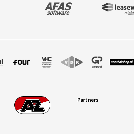
BEZOEK ONZE MAIN & STADIUM PARTNER 
BEZOEK ONZE SHIR
ak
r Treffer uitzendbureau
e partner Intal
Bezoek onze partner Four
Partner Logos Slider
Bezoek onze partner VHC Jongens
Bezoek onze partner VDK
Bezoek onze partner G
Bezoek onze 
Bezo
Partners
Footer
Ga naar onze homepage