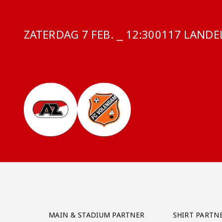
ZATERDAG 7 FEB. ⎯ 12:30
COMPETITIE
0117 LANDEL
Partner Logos Grid
MAIN & STADIUM PARTNER
SHIRT PARTN