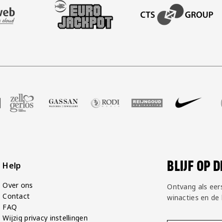
AFAS SOFTWARE
T PARTNER LEASEWEB
BEZOEK ONZE SLEEVE PARTNER EUROJACKPOT
BEZOEK ONZE ACADEM
P Groot
partner Voetbalshop
ek onze partner Zell Gerlos
Bezoek onze partner Gassan
Bezoek onze partner Rodi Media
Bezoek onze partner Reij
Bezoek onze par
Bezoek
BLIJF OP 
Help
Over ons
Ontvang als eer
Contact
winacties en de
FAQ
Wijzig privacy instellingen