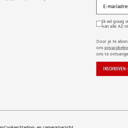
E-mailadre
Ik wil graag
van alle AZ-
Door je te abon
ons
privacybelei
ons te ontvange
INSCHRIJVEN
ok.com/AZAlkmaar
e
en
Cookies
Stadion- en cameratoezicht