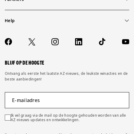
Help
Over ons
Contact
Socials
https://www.facebook.com/AZAlkmaar
X
Instagram
LinkedIn
TikTok
YouT
FAQ
Wijzig privacy instellingen
BLIJF OP DE HOOGTE
Ontvang als eerste het laatste AZ-nieuws, de leukste winacties en de
beste aanbiedingen!
E-mailadres
Ik wil graag via de mail op de hoogte gehouden worden van alle
AZ-nieuws updates en ontwikkelingen.