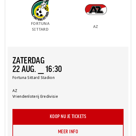
Thuis Team:
vs
Uit Team:
FORTUNA
AZ
SITTARD
ZATERDAG
22 AUG. ⎯ 16:30
Locatie:
Fortuna Sittard Stadion
Team:
AZ
Competitie:
Vriendenloterij Eredivisie
KOOP NU JE TICKETS
MEER INFO