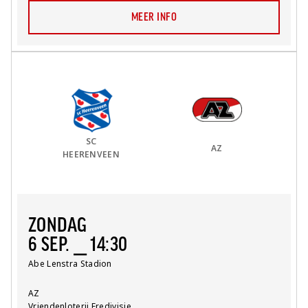
MEER INFO
Thuis Team:
vs
Uit Team:
SC
AZ
HEERENVEEN
ZONDAG
6 SEP. ⎯ 14:30
Locatie:
Abe Lenstra Stadion
Team:
AZ
Competitie:
Vriendenloterij Eredivisie