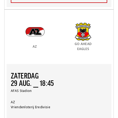
Thuis Team:
vs
Uit Team:
GO AHEAD
AZ
EAGLES
ZATERDAG
29 AUG. ⎯ 18:45
Locatie:
AFAS Stadion
Team:
AZ
Competitie:
Vriendenloterij Eredivisie