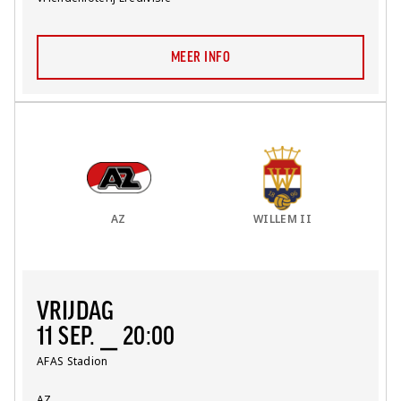
MEER INFO
Thuis Team:
vs
Uit Team:
AZ
WILLEM II
VRIJDAG
11 SEP. ⎯ 20:00
Locatie:
AFAS Stadion
Team:
AZ