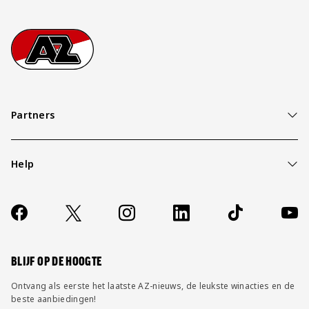
Footer
Ga naar onze homepage
Partners
Help
Over ons
Contact
Socials
https://www.facebook.com/AZAlkmaar
X
Instagram
LinkedIn
TikTok
YouT
FAQ
Wijzig privacy instellingen
BLIJF OP DE HOOGTE
Ontvang als eerste het laatste AZ-nieuws, de leukste winacties en de
beste aanbiedingen!