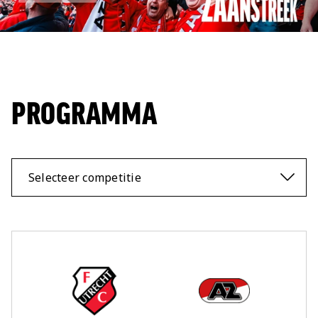
Jong AZ
Seizoenkaart
PROGRAMMA
Selecteer competitie
Thuis Team:
vs
Uit Team: