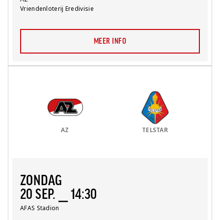
Competitie:
Vriendenloterij Eredivisie
MEER INFO
Thuis Team:
vs
Uit Team:
AZ
TELSTAR
ZONDAG
20 SEP. ⎯ 14:30
Locatie:
AFAS Stadion