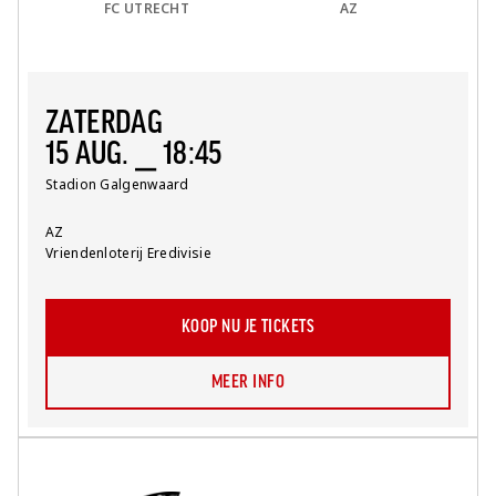
FC UTRECHT
AZ
ZATERDAG
15 AUG. ⎯ 18:45
Locatie:
Stadion Galgenwaard
Team:
AZ
Competitie:
Vriendenloterij Eredivisie
KOOP NU JE TICKETS
MEER INFO