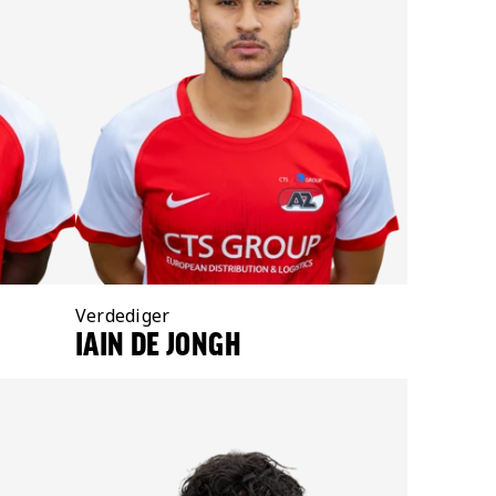
Positie:
Verdediger
IAIN DE JONGH