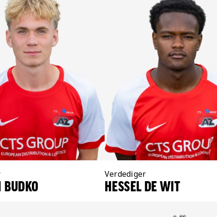
r
Positie:
Verdediger
 BUDKO
HESSEL DE WIT