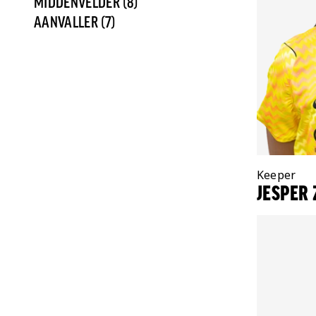
MIDDENVELDER (8)
AANVALLER (7)
Positie:
Keeper
JESPER