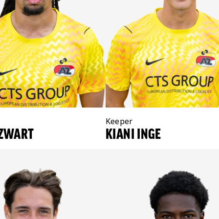
Positie:
Keeper
 ZWART
KIANI INGE