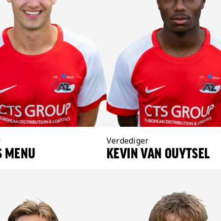
r
Positie:
Verdediger
S MENU
KEVIN VAN OUYTSEL