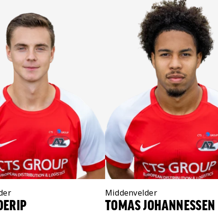
der
Positie:
Middenvelder
OERIP
TOMAS JOHANNESSEN