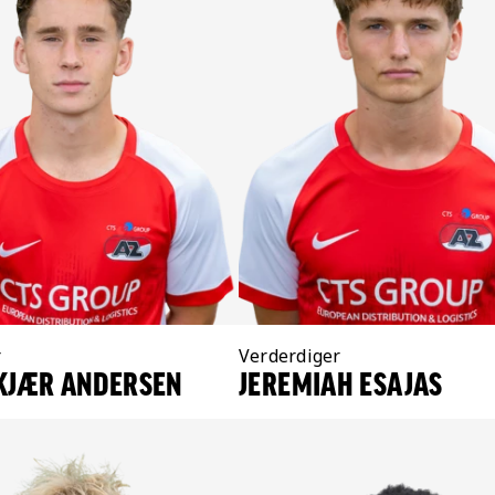
r
Positie:
Verderdiger
LKJÆR ANDERSEN
JEREMIAH ESAJAS