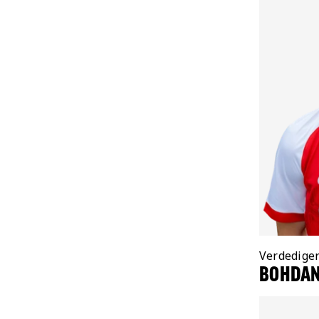
Positie:
Verdedige
BOHDAN