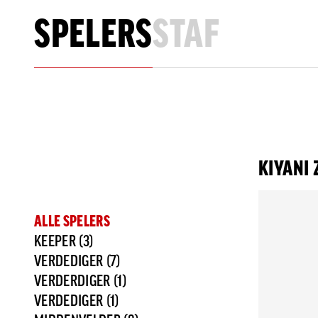
SPELERS
STAF
Spelers en Staf
KIYANI
ALLE SPELERS
KEEPER (3)
VERDEDIGER (7)
VERDERDIGER (1)
VERDEDIGER (1)