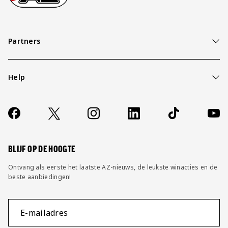
Partners
Help
Over ons
Contact
Socials
https://www.facebook.com/AZAlkmaar
X
Instagram
LinkedIn
TikTok
YouT
FAQ
Wijzig privacy instellingen
BLIJF OP DE HOOGTE
Ontvang als eerste het laatste AZ-nieuws, de leukste winacties en de
beste aanbiedingen!
E-mailadres