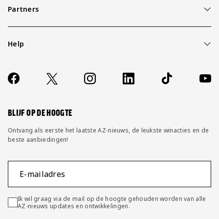
Partners
Help
Over ons
Contact
Socials
https://www.facebook.com/AZAlkmaar
X
Instagram
LinkedIn
TikTok
YouT
FAQ
Wijzig privacy instellingen
BLIJF OP DE HOOGTE
Ontvang als eerste het laatste AZ-nieuws, de leukste winacties en de
beste aanbiedingen!
E-mailadres
Ik wil graag via de mail op de hoogte gehouden worden van alle
AZ-nieuws updates en ontwikkelingen.