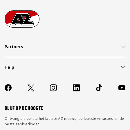
Footer
Ga naar onze homepage
Partners
Help
Over ons
Contact
Socials
https://www.facebook.com/AZAlkmaar
X
Instagram
LinkedIn
TikTok
YouT
FAQ
Wijzig privacy instellingen
BLIJF OP DE HOOGTE
Ontvang als eerste het laatste AZ-nieuws, de leukste winacties en de
beste aanbiedingen!