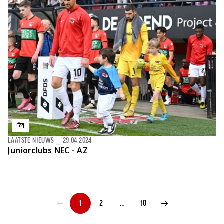
LAATSTE NIEUWS
⎯
29.04.2024
Juniorclubs NEC - AZ
1
2
…
10
VORIGE PAGINA
VOLGENDE PAGINA