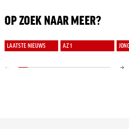
OP ZOEK NAAR MEER?
LAATSTE NIEUWS
AZ 1
JON