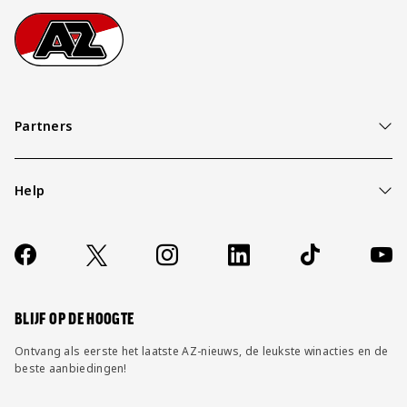
Footer
Ga naar onze homepage
Partners
Help
Over ons
Contact
Socials
https://www.facebook.com/AZAlkmaar
X
Instagram
LinkedIn
TikTok
YouT
FAQ
Wijzig privacy instellingen
BLIJF OP DE HOOGTE
Ontvang als eerste het laatste AZ-nieuws, de leukste winacties en de
beste aanbiedingen!