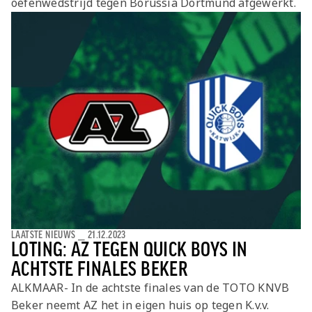
oefenwedstrijd tegen Borussia Dortmund afgewerkt.
Jong AZ
Seizoenkaart
LAATSTE NIEUWS
⎯
21.12.2023
LOTING: AZ TEGEN QUICK BOYS IN
ACHTSTE FINALES BEKER
ALKMAAR- In de achtste finales van de TOTO KNVB
Beker neemt AZ het in eigen huis op tegen K.v.v.