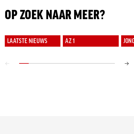
OP ZOEK NAAR MEER?
LAATSTE NIEUWS
AZ 1
JON